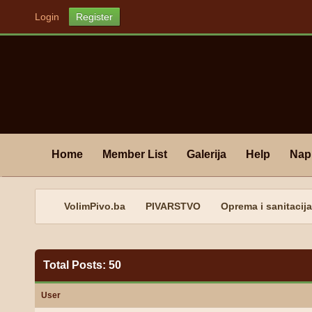
Login
Register
Home
Member List
Galerija
Help
Nap
VolimPivo.ba
PIVARSTVO
Oprema i sanitacija
Total Posts: 50
User