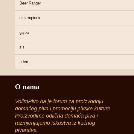
Beer Ranger
elektropionir
gajba
zis
p.Ivo
O nama
VolimPivo.ba je forum za proizvodnju
domaćeg piva i promociju pivske kulture.
Proizvodimo odlična domaća piva i
razmjenjujemo iskustva iz kućnog
pivarstva.