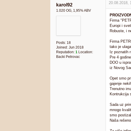
20.08.2018,
karol92
1.020 OG, 1,95% ABV
PROIZVODN
Firma "PETR
i svetu. Naj
inostranih s
Firma PETROV
Posts: 18
tako je ulag
Joined: Jun 2018
Reputation:
1
Location: Backi
Iz poznatih 
Petrovac
Pre 4 godine
DOO u ispra
iz Novog Sad
Opet smo pr
gajenje nek
Trenutno im
Kontrukcija 
Sada uz prim
mnogo kvalit
smo postizal
Naša rešenos