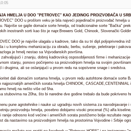
 10:05
JA HMELJA U DOO "PETROVEC" KAO JEDINOG PROIZVOĐAČA U SRBI
OVEC" DOO u prošlom veku je bila najveći pojedinačni proizvođač hmelja u 
više se gajile domaće sorte hmelja, od tradicionalne sorte "Bačka" preko Duna
orti kao što je napr.Brewers Gold, Chinook, Slovenački Golding i druge.
EC DOO je najviše ulagala u kadrove, tako da su tri dipl.poljoprivredna inžin
ala i u kompletnu mehanizaciju za obradu, berbu, sušenje, peletiranje i pakovan
razloga je hmelj nestao sa Vojvođanskih površina.
 zahvaljujući i znanju, dobroj kadrovskoj osposobljenosti firme i mehanizacij
vnom stanju, ponovo počinjemo sa proizvodnjom hmelja na svojim površinama
 i drugima, ali se oslanjajući u prvom redu na sopstvene snage i sredstva.
ioritet dali domaćim sortama hmelja, u prvom redu autohtone domaće sor
ih najpoznatijih američkih sorata hmelja CHINOOK, CASCADE,CENTENNIAL 
amo hmelj na nešto više od 5ha.
sa stubovima na 20ha, što bi naredne dve godine trebalo da bude pokriveno
enu pune agrotehnike i nauke uz ugradnju novih sistema za navodnjavanje i s
etniju proizvodnju hmelja, posebno dobijamo visoki procenat (%) alfa kiseline,
i ranije odnosno kod većine i američkih sorata postižemo bolje rezultate nego
t da nastavimo sa proizvodnjom hmelja na prostorima Vojvodine i Srbije ogra