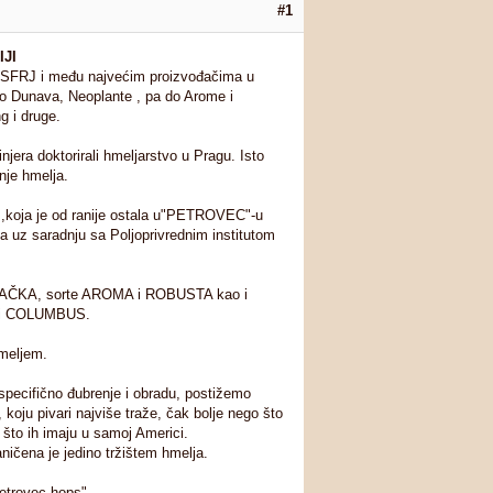
#1
JI
SFRJ i među najvećim proizvođačima u Europi
va, Neoplante , pa do Arome i Robuste, i nekih
jera doktorirali hmeljarstvo u Pragu. Isto
je hmelja.
e ,koja je od ranije ostala u"PETROVEC"-u
 uz saradnju sa Poljoprivrednim institutom
te BAČKA, sorte AROMA i ROBUSTA kao i
i COLUMBUS.
 hmeljem.
pecifično đubrenje i obradu, postižemo
 koju pivari najviše traže, čak bolje nego što
 što ih imaju u samoj Americi.
ničena je jedino tržištem hmelja.