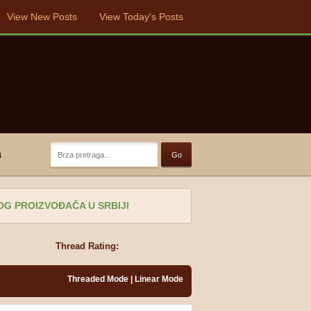
View New Posts
View Today's Posts
a
 PROIZVOĐAČA U SRBIJI
Thread Rating:
Threaded Mode
|
Linear Mode