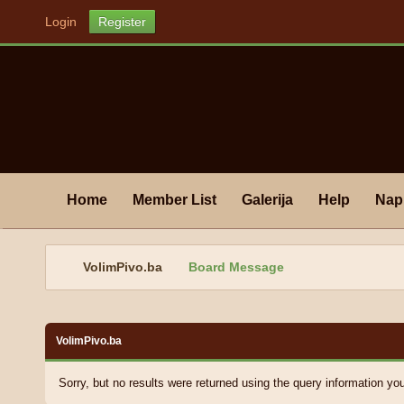
Login
Register
Home
Member List
Galerija
Help
Nap
VolimPivo.ba
Board Message
VolimPivo.ba
Sorry, but no results were returned using the query information y